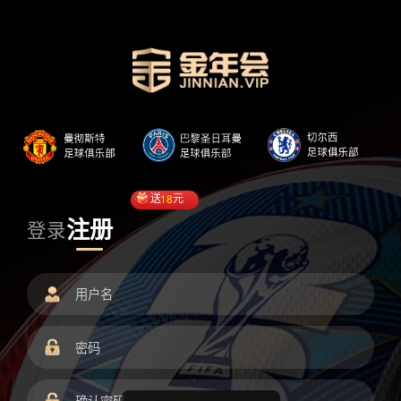
送
18
元
注册
登录